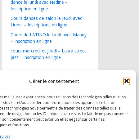
dance le lundi avec Nadine –
Inscription en ligne
Cours danses de salon le jeudi avec
Lionel – Inscriptions en ligne
Cours de LATINO le lundi avec Mandy
– Inscription en ligne
cours mercredi et jeudi – Laura street
jazz – inscription en ligne
Gérer le consentement
Souvenirs / Galerie
Photos
les meilleures expériences, nous utilisons des technologies telles que les
r stocker et/ou accéder aux informations des appareils. Le fait de
 ces technologies nous permettra de traiter des données telles que le
 de navigation ou les ID uniques sur ce site. Le fait de ne pas consentir
r son consentement peut avoir un effet négatif sur certaines
ques et fonctions.
rvices