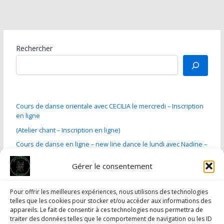
Rechercher
Cours de danse orientale avec CECILIA le mercredi – Inscription
en ligne
(Atelier chant – Inscription en ligne)
Cours de danse en ligne – new line dance le lundi avec Nadine –
Inscription en ligne
Gérer le consentement
Cours danses de salon le jeudi avec Lionel – Inscriptions en
ligne
Cours de LATINO le lundi avec Mandy – Inscription en ligne
Pour offrir les meilleures expériences, nous utilisons des technologies
telles que les cookies pour stocker et/ou accéder aux informations des
cours mercredi et jeudi – Laura street jazz – inscription en ligne
appareils. Le fait de consentir à ces technologies nous permettra de
traiter des données telles que le comportement de navigation ou les ID