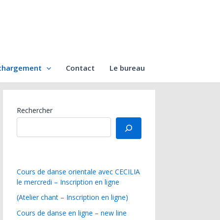
chargement
Contact
Le bureau
Rechercher
Cours de danse orientale avec CECILIA
le mercredi – Inscription en ligne
(Atelier chant – Inscription en ligne)
Cours de danse en ligne – new line