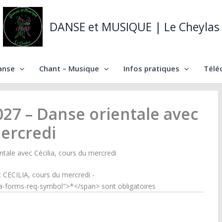
DANSE et MUSIQUE | Le Cheylas
anse
Chant – Musique
Infos pratiques
Télé
027 – Danse orientale avec
mercredi
ntale avec Cécilia, cours du mercredi
c CECILIA, cours du mercredi -
a-forms-req-symbol">*</span> sont obligatoires